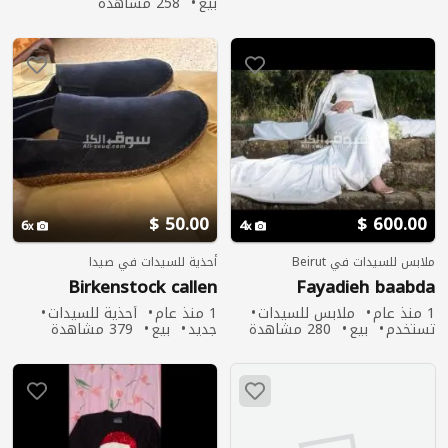
بيع
258 مشاهدة
50.00 $
600.00 $
6
4
ملابس للسيدات في Beirut
أحذية للسيدات في صيدا
Birkenstock callen
Fayadieh baabda
1 منذ عام
ملابس للسيدات
1 منذ عام
أحذية للسيدات
تستخدم
بيع
280 مشاهدة
جديد
بيع
379 مشاهدة