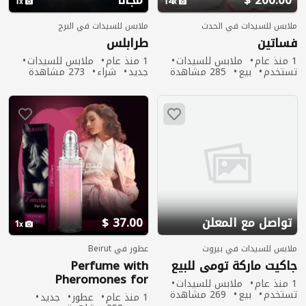
200.00 $
مجانا
1
14
ملابس للسيدات في الحدث​
ملابس للسيدات في البرج
فساتين
طرابلس
1 منذ عام
ملابس للسيدات
1 منذ عام
ملابس للسيدات
تستخدم
بيع
285 مشاهدة
جديد
شراء
273 مشاهدة
تواصل مع المعلن
37.00 $
1
ملابس للسيدات في بيروت
عطور في Beirut
جاكيت ماركة تومي للبيع
Perfume with
Pheromones for
1 منذ عام
ملابس للسيدات
Women
تستخدم
بيع
269 مشاهدة
1 منذ عام
عطور
جديد