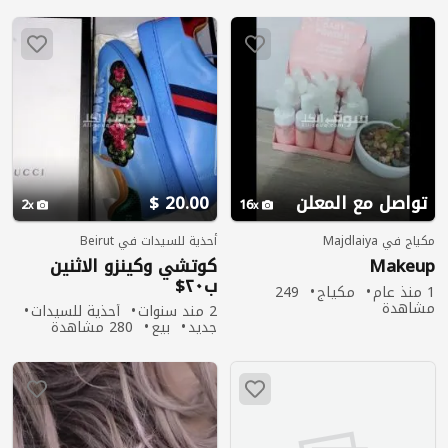
تواصل مع المعلن
20.00 $
2
16
مكياج في Majdlaiya
أحذية للسيدات في Beirut
Makeup
كوتشي وكينزو الاثنين
ب٢٠$
1 منذ عام
مكياج
249
مشاهدة
2 مند سنوات
أحذية للسيدات
جديد
بيع
280 مشاهدة