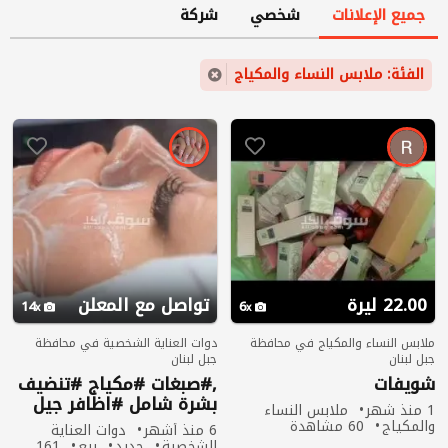
جميع الإعلانات
شخصي
شركة
الفئة: ملابس النساء والمكياج
22.00 ليرة
تواصل مع المعلن
14
6
ملابس النساء والمكياج في محافظة
دوات العناية الشخصية في محافظة
جبل لبنان
جبل لبنان
شويفات
,#صبغات #مكياج #تنضيف
بشرة شامل #اظافر جيل
1 منذ شهر
ملابس النساء
#تنضيف حواجب
والمكياج
60 مشاهدة
6 منذ أشهر
دوات العناية
الشخصية
جديد
بيع
161