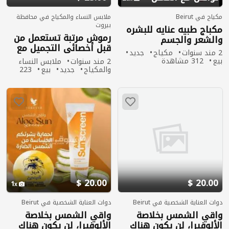
مكياج في Beirut
ملابس النساء والمكياج في محافظة
بيروت
مكباج طبيه عنايه للبشره
رموش مرتبة تستعمل من
والشعر والجسم
قبل أخصائي التجميل مع
2 مند سنوات
مكياج
جديد
لنسس للعيون متوفرة
بيع
312 مشاهدة
2 مند سنوات
ملابس النساء
بعدة الوان
والمكياج
جديد
بيع
223
مشاهدة
20.00 $
20.00 $
1
دوات العناية الشخصية في Beirut
دوات العناية الشخصية في Beirut
واقي الشمس بخلاصة
واقي الشمس بخلاصة
الألوفيرا، لن يكون هناك
الألوفيرا، لن يكون هناك