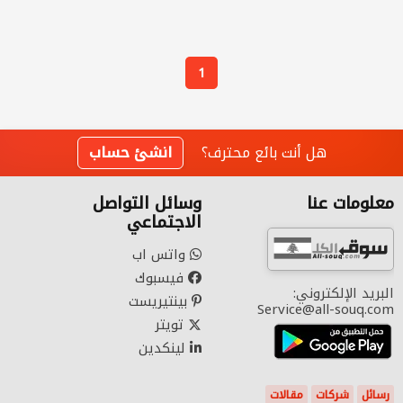
1
هل أنت بائع محترف؟
انشئ حساب
معلومات عنا
وسائل التواصل
الاجتماعي
واتس اب
فيسبوك
البريد الإلكتروني:
بينتيريست
Service@all-souq.com
تويتر
لينكدين
رسائل
شركات
مقالات