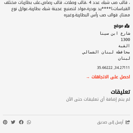
، قالب صب شبك عدد 4 ،قالب وصلات، قالب رصاص،علب بطاريات مختلف
القياسات،ا****يد بودرة،مواد لتصنيع عجينة شبك بطارية،عوازل نوع
ممتاز، قوالب صب رأس البطارية،وغيره
موقع
شارع ابن سينا
1300
القبة
محافظة لبنان الشمالي
لبنان
34.27111, 35.66222
احصل على الاتجاهات →
تعليقات
لم يتم إضافة أي تعليقات حتى الآن
أرسل إلى صديق