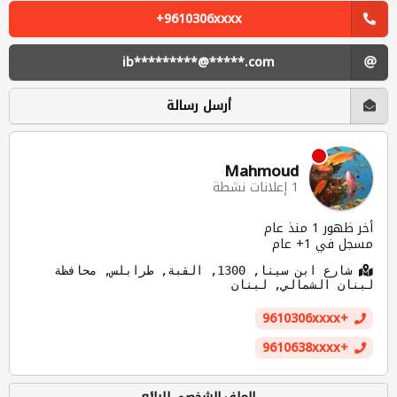
+9610306xxxx
ib*********@*****.com
أرسل رسالة
Mahmoud
1 إعلانات نشطة
أخر ظهور 1 منذ عام
مسجل في 1+ عام
شارع ابن سينا, 1300, القبة, طرابلس, محافظة
لبنان الشمالي, لبنان
+9610306xxxx
+9610638xxxx
الملف الشخصي للبائع