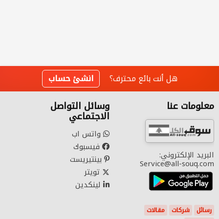
هل أنت بائع محترف؟
انشئ حساب
معلومات عنا
وسائل التواصل
الاجتماعي
واتس اب
فيسبوك
البريد الإلكتروني:
بينتيريست
Service@all-souq.com
تويتر
لينكدين
رسائل
شركات
مقالات